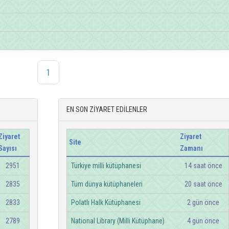
1
EN SON ZİYARET EDİLENLER
Ziyaret
Ziyaret
Site
Sayısı
Zamanı
2951
Türkiye milli kütüphanesi
14 saat önce
2835
Tüm dünya kütüphaneleri
20 saat önce
2833
Polatlı Halk Kütüphanesi
2 gün önce
2789
National Library (Milli Kütüphane)
4 gün önce