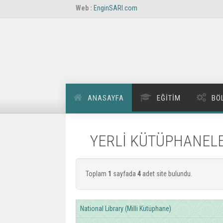
Web :
EnginSARI.com
ANASAYFA
EĞITIM
BÖ
YERLİ KÜTÜPHANEL
Toplam
1
sayfada
4
adet site bulundu.
National Library (Milli Kütüphane)