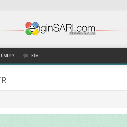
LÜMLER
KIM
ER