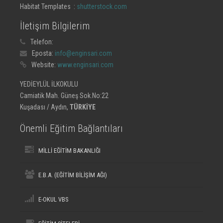
Habitat Templates :
shutterstock.com
İletişim Bilgilerim
Telefon:
Eposta:
info@enginsari.com
Website:
www.enginsari.com
YEDİEYLÜL İLKOKULU
Camiatik Mah. Güneş Sok.No:22
Kuşadası / Aydın,
TÜRKİYE
Önemli Eğitim Bağlantıları
MİLLİ EĞİTİM BAKANLIĞI
E.B.A. (EĞİTİM BİLİŞİM AĞI)
E-OKUL VBS