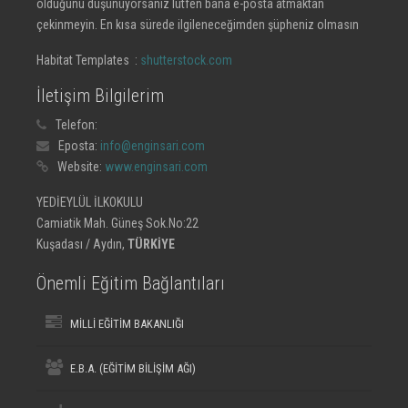
olduğunu düşünüyorsanız lütfen bana e-posta atmaktan
çekinmeyin. En kısa sürede ilgileneceğimden şüpheniz olmasın
Habitat Templates :
shutterstock.com
İletişim Bilgilerim
Telefon:
Eposta:
info@enginsari.com
Website:
www.enginsari.com
YEDİEYLÜL İLKOKULU
Camiatik Mah. Güneş Sok.No:22
Kuşadası / Aydın,
TÜRKİYE
Önemli Eğitim Bağlantıları
MİLLİ EĞİTİM BAKANLIĞI
E.B.A. (EĞİTİM BİLİŞİM AĞI)