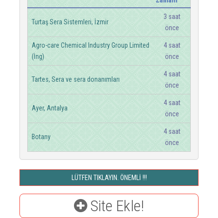
Zamanı
3 saat
Turtaş Sera Sistemleri, İzmir
önce
Agro-care Chemical Industry Group Limited
4 saat
(İng)
önce
4 saat
Tartes, Sera ve sera donanımları
önce
4 saat
Ayer, Antalya
önce
4 saat
Botany
önce
LÜTFEN TIKLAYIN. ÖNEMLİ !!!
Site Ekle!