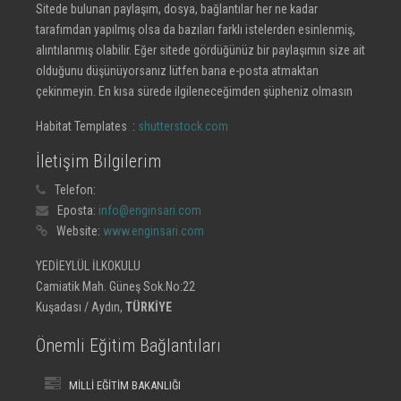
Sitede bulunan paylaşım, dosya, bağlantılar her ne kadar
tarafımdan yapılmış olsa da bazıları farklı istelerden esinlenmiş,
alıntılanmış olabilir. Eğer sitede gördüğünüz bir paylaşımın size ait
olduğunu düşünüyorsanız lütfen bana e-posta atmaktan
çekinmeyin. En kısa sürede ilgileneceğimden şüpheniz olmasın
Habitat Templates :
shutterstock.com
İletişim Bilgilerim
Telefon:
Eposta:
info@enginsari.com
Website:
www.enginsari.com
YEDİEYLÜL İLKOKULU
Camiatik Mah. Güneş Sok.No:22
Kuşadası / Aydın,
TÜRKİYE
Önemli Eğitim Bağlantıları
MİLLİ EĞİTİM BAKANLIĞI