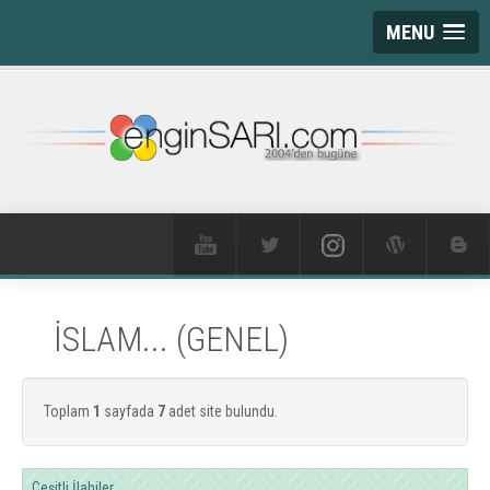
MENU
İSLAM... (GENEL)
Toplam
1
sayfada
7
adet site bulundu.
Çeşitli İlahiler