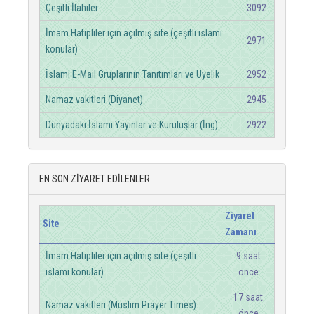
Çeşitli İlahiler
3092
İmam Hatipliler için açılmış site (çeşitli islami
2971
konular)
İslami E-Mail Gruplarının Tanıtımları ve Üyelik
2952
Namaz vakitleri (Diyanet)
2945
Dünyadaki İslami Yayınlar ve Kuruluşlar (İng)
2922
EN SON ZİYARET EDİLENLER
Ziyaret
Site
Zamanı
İmam Hatipliler için açılmış site (çeşitli
9 saat
islami konular)
önce
17 saat
Namaz vakitleri (Muslim Prayer Times)
önce