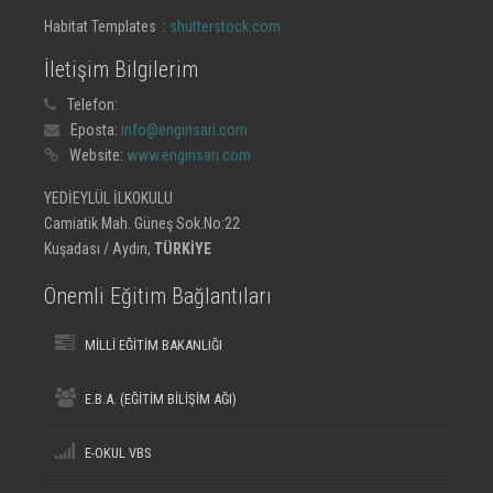
Habitat Templates :
shutterstock.com
İletişim Bilgilerim
Telefon:
Eposta:
info@enginsari.com
Website:
www.enginsari.com
YEDİEYLÜL İLKOKULU
Camiatik Mah. Güneş Sok.No:22
Kuşadası / Aydın,
TÜRKİYE
Önemli Eğitim Bağlantıları
MİLLİ EĞİTİM BAKANLIĞI
E.B.A. (EĞİTİM BİLİŞİM AĞI)
E-OKUL VBS