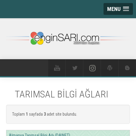
MENU
TARIMSAL BİLGİ AĞLARI
Toplam
1
sayfada
3
adet site bulundu.
Almanya Tarımsal Bilgi Ağı (DAINET)