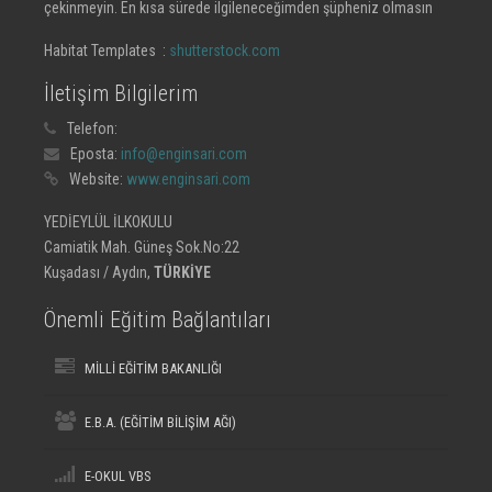
çekinmeyin. En kısa sürede ilgileneceğimden şüpheniz olmasın
Habitat Templates :
shutterstock.com
İletişim Bilgilerim
Telefon:
Eposta:
info@enginsari.com
Website:
www.enginsari.com
YEDİEYLÜL İLKOKULU
Camiatik Mah. Güneş Sok.No:22
Kuşadası / Aydın,
TÜRKİYE
Önemli Eğitim Bağlantıları
MİLLİ EĞİTİM BAKANLIĞI
E.B.A. (EĞİTİM BİLİŞİM AĞI)
E-OKUL VBS