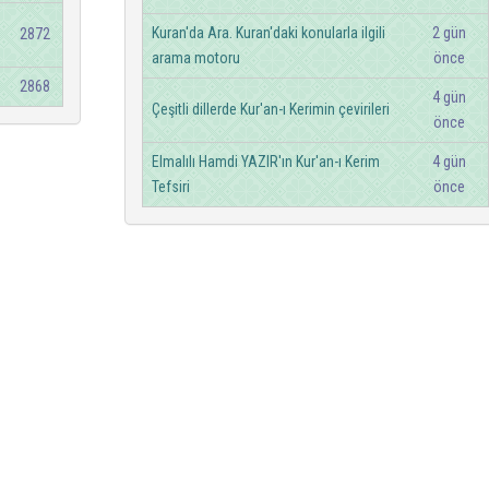
Kuran'da Ara. Kuran'daki konularla ilgili
2 gün
2872
arama motoru
önce
2868
4 gün
Çeşitli dillerde Kur'an-ı Kerimin çevirileri
önce
Elmalılı Hamdi YAZIR'ın Kur'an-ı Kerim
4 gün
Tefsiri
önce