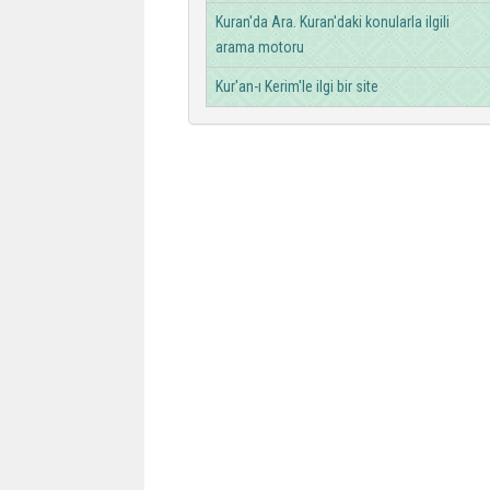
Kuran'da Ara. Kuran'daki konularla ilgili
arama motoru
Kur'an-ı Kerim'le ilgi bir site