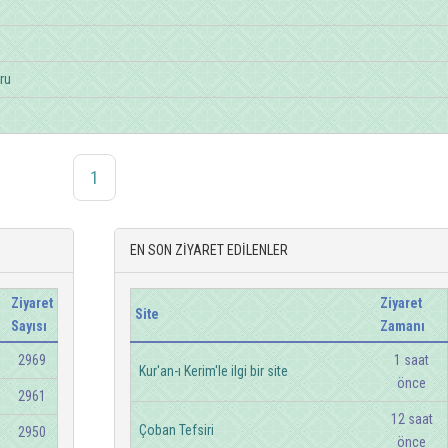
ru
1
EN SON ZİYARET EDİLENLER
Ziyaret
Ziyaret
Site
Sayısı
Zamanı
2969
1 saat
Kur'an-ı Kerim'le ilgi bir site
önce
2961
12 saat
Çoban Tefsiri
2950
önce