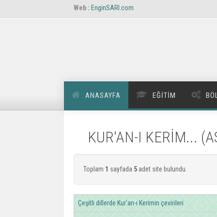
Web :
EnginSARI.com
ANASAYFA
EĞITIM
BÖ
KUR'AN-I KERİM... (
Toplam
1
sayfada
5
adet site bulundu.
Çeşitli dillerde Kur'an-ı Kerimin çevirileri