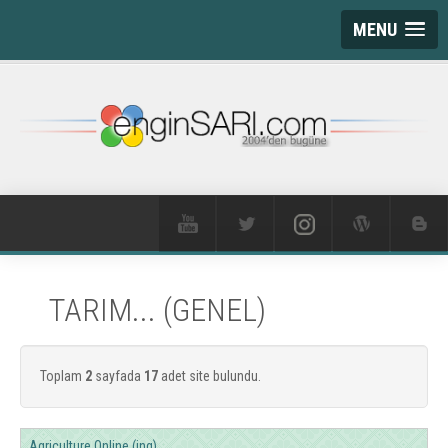
MENU
TARIM... (GENEL)
Toplam
2
sayfada
17
adet site bulundu.
Agriculture Online (ing)