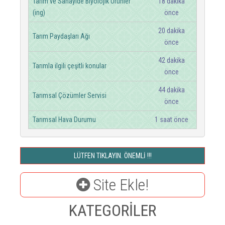
Tarım ve Sanayide Biyolojik Ürünler
18 dakika
(ing)
önce
20 dakika
Tarım Paydaşları Ağı
önce
42 dakika
Tarımla ilgili çeşitli konular
önce
44 dakika
Tarımsal Çözümler Servisi
önce
Tarımsal Hava Durumu
1 saat önce
LÜTFEN TIKLAYIN. ÖNEMLİ !!!
Site Ekle!
KATEGORİLER