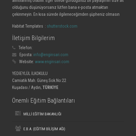
alıntılanmış olabilir. Eğer sitede gördüğünüz bir paylaşımın size ait
olduğunu düşünüyorsanız lütfen bana e-posta atmaktan
çekinmeyin. En kısa sürede ilgileneceğimden şüpheniz olmasın
Habitat Templates :
shutterstock.com
İletişim Bilgilerim
Telefon:
Eposta:
info@enginsari.com
Website:
www.enginsari.com
YEDİEYLÜL İLKOKULU
Camiatik Mah. Güneş Sok.No:22
Kuşadası / Aydın,
TÜRKİYE
Önemli Eğitim Bağlantıları
MİLLİ EĞİTİM BAKANLIĞI
E.B.A. (EĞİTİM BİLİŞİM AĞI)