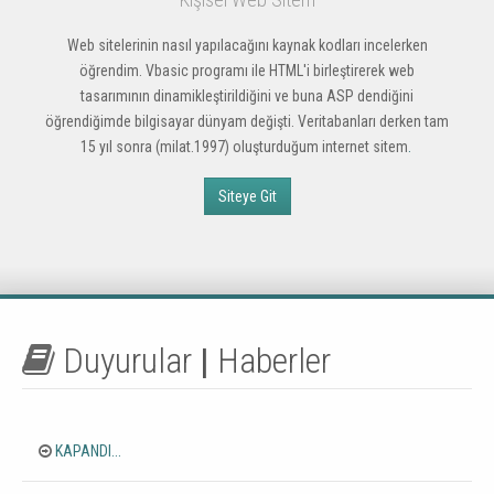
Web sitelerinin nasıl yapılacağını kaynak kodları incelerken
öğrendim. Vbasic programı ile HTML'i birleştirerek web
tasarımının dinamikleştirildiğini ve buna ASP dendiğini
öğrendiğimde bilgisayar dünyam değişti. Veritabanları derken tam
15 yıl sonra (milat.1997) oluşturduğum internet sitem
.
Siteye Git
Duyurular
|
Haberler
KAPANDI...