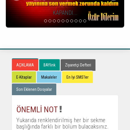
2022 - 2023 Çalışma Takvimi
AÇIKLAMA
BAYlink
Ziyaretçi Defteri
E-Kitaplar
Makaleler
En İyi SMS'ler
Son Eklenen Dosyalar
ÖNEMLİ NOT
Yukarıda renklendirilmiş her bir sekme
başlığında farklı bir bölüm bulacaksınız.