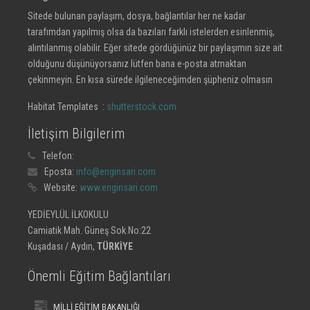
Sitede bulunan paylaşım, dosya, bağlantılar her ne kadar
tarafımdan yapılmış olsa da bazıları farklı istelerden esinlenmiş,
alıntılanmış olabilir. Eğer sitede gördüğünüz bir paylaşımın size ait
olduğunu düşünüyorsanız lütfen bana e-posta atmaktan
çekinmeyin. En kısa sürede ilgileneceğimden şüpheniz olmasın
Habitat Templates :
shutterstock.com
İletişim Bilgilerim
Telefon:
Eposta:
info@enginsari.com
Website:
www.enginsari.com
YEDİEYLÜL İLKOKULU
Camiatik Mah. Güneş Sok.No:22
Kuşadası / Aydın,
TÜRKİYE
Önemli Eğitim Bağlantıları
MİLLİ EĞİTİM BAKANLIĞI