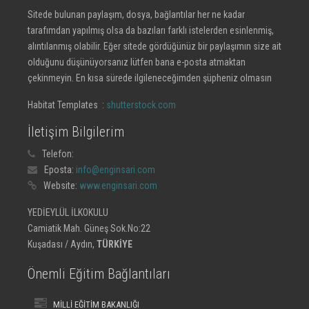
Sitede bulunan paylaşım, dosya, bağlantılar her ne kadar
tarafımdan yapılmış olsa da bazıları farklı istelerden esinlenmiş,
alıntılanmış olabilir. Eğer sitede gördüğünüz bir paylaşımın size ait
olduğunu düşünüyorsanız lütfen bana e-posta atmaktan
çekinmeyin. En kısa sürede ilgileneceğimden şüpheniz olmasın
Habitat Templates :
shutterstock.com
İletişim Bilgilerim
Telefon:
Eposta:
info@enginsari.com
Website:
www.enginsari.com
YEDİEYLÜL İLKOKULU
Camiatik Mah. Güneş Sok.No:22
Kuşadası / Aydın,
TÜRKİYE
Önemli Eğitim Bağlantıları
MİLLİ EĞİTİM BAKANLIĞI