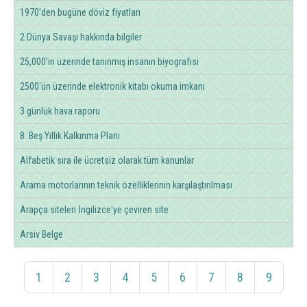
1970'den bugüne döviz fiyatları
2.Dünya Savaşı hakkında bilgiler
25,000'in üzerinde tanınmış insanın biyografisi
2500'ün üzerinde elektronik kitabı okuma imkanı
3 günlük hava raporu
8. Beş Yıllık Kalkınma Planı
Alfabetik sıra ile ücretsiz olarak tüm kanunlar
Arama motorlarının teknik özelliklerinin karşılaştırılması
Arapça siteleri İngilizce'ye çeviren site
Arsiv Belge
1
2
3
4
5
6
7
8
9