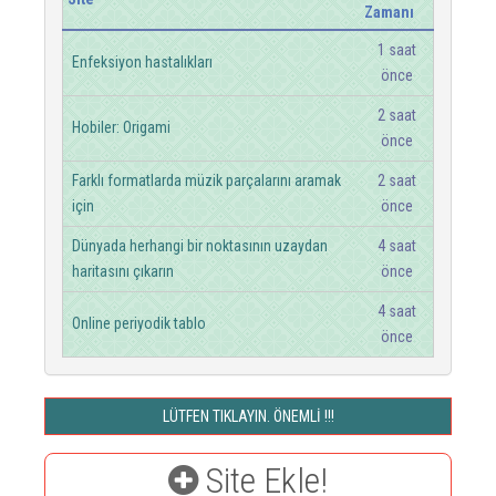
Zamanı
1 saat
Enfeksiyon hastalıkları
önce
2 saat
Hobiler: Origami
önce
Farklı formatlarda müzik parçalarını aramak
2 saat
için
önce
Dünyada herhangi bir noktasının uzaydan
4 saat
haritasını çıkarın
önce
4 saat
Online periyodik tablo
önce
LÜTFEN TIKLAYIN. ÖNEMLİ !!!
Site Ekle!