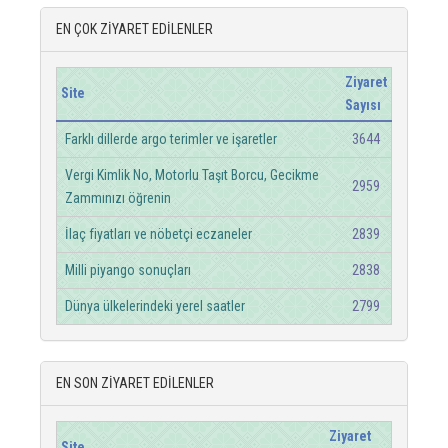
EN ÇOK ZİYARET EDİLENLER
Ziyaret
Site
Sayısı
Farklı dillerde argo terimler ve işaretler
3644
Vergi Kimlik No, Motorlu Taşıt Borcu, Gecikme
2959
Zammınızı öğrenin
İlaç fiyatları ve nöbetçi eczaneler
2839
Milli piyango sonuçları
2838
Dünya ülkelerindeki yerel saatler
2799
EN SON ZİYARET EDİLENLER
Ziyaret
Site