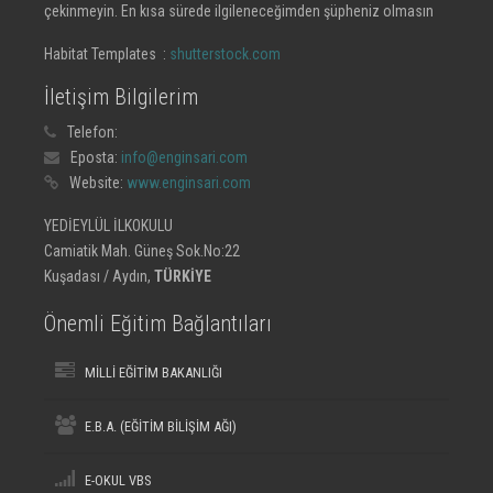
çekinmeyin. En kısa sürede ilgileneceğimden şüpheniz olmasın
Habitat Templates :
shutterstock.com
İletişim Bilgilerim
Telefon:
Eposta:
info@enginsari.com
Website:
www.enginsari.com
YEDİEYLÜL İLKOKULU
Camiatik Mah. Güneş Sok.No:22
Kuşadası / Aydın,
TÜRKİYE
Önemli Eğitim Bağlantıları
MİLLİ EĞİTİM BAKANLIĞI
E.B.A. (EĞİTİM BİLİŞİM AĞI)
E-OKUL VBS