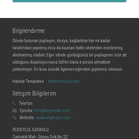
Bilgilendirme
Sitede bulunan paylaşım, dosya, bağlantılar her ne kadar
tarafımdan yapılmış olsa da bazıları farklı istelerden esinlenmiş,
alıntılanmış olabilir. Eğer sitede gördüğünüz bir paylaşımın size ait
olduğunu düşünüyorsanız lütfen bana e-posta atmaktan
çekinmeyin. En kısa sürede ilgileneceğimden şüpheniz olmasın
Habitat Templates :
shutterstock.com
İletişim Bilgilerim
Telefon:
Eposta:
info@enginsari.com
Website:
www.enginsari.com
YEDİEYLÜL İLKOKULU
Camiatik Mah. Güneş Sok.No:22