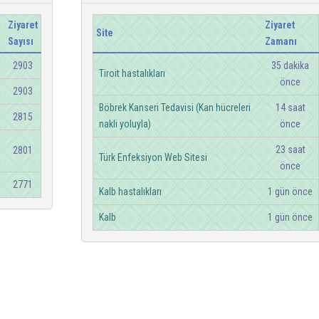
Ziyaret
Ziyaret
Site
Sayısı
Zamanı
2903
35 dakika
Tiroit hastalıkları
önce
2903
Böbrek Kanseri Tedavisi (Kan hücreleri
14 saat
2815
nakli yoluyla)
önce
23 saat
2801
Türk Enfeksiyon Web Sitesi
önce
2771
Kalb hastalıkları
1 gün önce
Kalb
1 gün önce