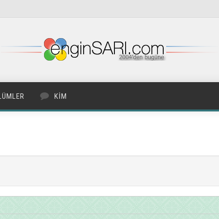
LÜMLER
KIM