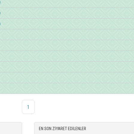
)
)
)
1
EN SON ZİYARET EDİLENLER