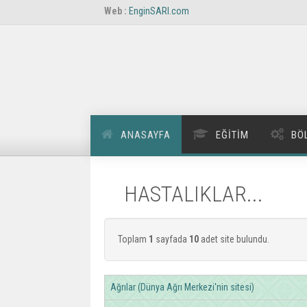
Web :
EnginSARI.com
ANASAYFA
EĞITIM
BÖ
HASTALIKLAR...
Toplam
1
sayfada
10
adet site bulundu.
Ağrılar (Dünya Ağrı Merkezi'nin sitesi)