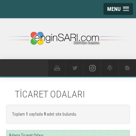
MENU
TİCARET ODALARI
Toplam
1
sayfada
9
adet site bulundu.
Adana Ticaret Odası