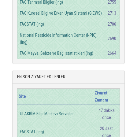
FAO Tarımsal Bilgiler (ing)
2755
FAO Küresel Bilgi ve Erken Uyarı Sistemi (GIEWS)
2713
FAOSTAT (ing)
2706
National Pesticide Information Center (NPIC)
2690
(ing)
FAO Meyve, Sebze ve Bağ İstatistikleri (ing)
2664
EN SON ZİYARET EDİLENLER
Ziyaret
Site
Zamanı
47 dakika
ULAKBİM Bilgi Merkezi Servisleri
önce
20 saat
FAOSTAT (ing)
önce