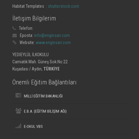
Habitat Templates :
shutterstock.com
İletişim Bilgilerim
Telefon:
Eposta:
info@enginsari.com
Website:
www.enginsari.com
YEDİEYLÜL İLKOKULU
Camiatik Mah. Güneş Sok.No:22
Kuşadası / Aydın,
TÜRKİYE
Önemli Eğitim Bağlantıları
MİLLİ EĞİTİM BAKANLIĞI
E.B.A. (EĞİTİM BİLİŞİM AĞI)
E-OKUL VBS