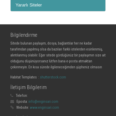
Yararlı Siteler
Bilgilendirme
Sitede bulunan paylaşım, dosya, bağlantılar her ne kadar
tarafımdan yapılmış olsa da bazıları farklı istelerden esinlenmiş,
alıntılanmış olabilir. Eğer sitede gördüğünüz bir paylaşımın size ait
olduğunu düşünüyorsanız lütfen bana e-posta atmaktan
çekinmeyin. En kısa sürede ilgileneceğimden şüpheniz olmasın
Habitat Templates :
shutterstock.com
İletişim Bilgilerim
Telefon:
Eposta:
info@enginsari.com
Website:
www.enginsari.com