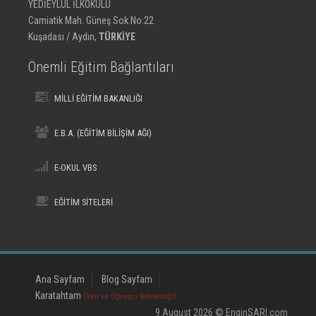
YEDİEYLÜL İLKOKULU
Camiatik Mah. Güneş Sok.No:22
Kuşadası / Aydın,
TÜRKİYE
Önemli Eğitim Bağlantıları
MİLLİ EĞİTİM BAKANLIĞI
E.B.A. (EĞİTİM BİLİŞİM AĞI)
E-OKUL VBS
EĞİTİM SİTELERİ
Ana Sayfam
Blog Sayfam
Karatahtam
(Veli ve Öğrenci Rehberliği)
9 August 2026 © EnginSARI.com