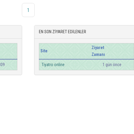
1
EN SON ZİYARET EDİLENLER
Ziyaret
Site
Zamanı
809
Tiyatro online
1 gün önce