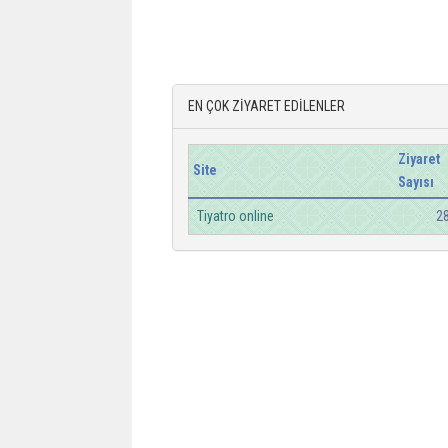
EN ÇOK ZİYARET EDİLENLER
Ziyaret
Site
Sayısı
Tiyatro online
2