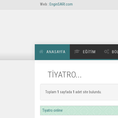
Web :
EnginSARI.com
ANASAYFA
EĞITIM
BÖ
TİYATRO...
Toplam
1
sayfada
1
adet site bulundu.
Tiyatro online