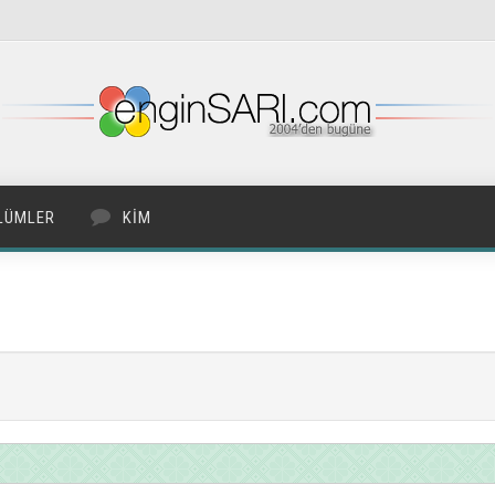
LÜMLER
KIM