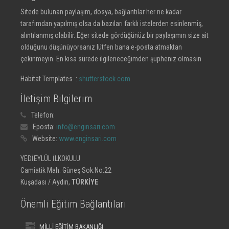
Sitede bulunan paylaşım, dosya, bağlantılar her ne kadar
tarafımdan yapılmış olsa da bazıları farklı istelerden esinlenmiş,
alıntılanmış olabilir. Eğer sitede gördüğünüz bir paylaşımın size ait
olduğunu düşünüyorsanız lütfen bana e-posta atmaktan
çekinmeyin. En kısa sürede ilgileneceğimden şüpheniz olmasın
Habitat Templates :
shutterstock.com
İletişim Bilgilerim
Telefon:
Eposta:
info@enginsari.com
Website:
www.enginsari.com
YEDİEYLÜL İLKOKULU
Camiatik Mah. Güneş Sok.No:22
Kuşadası / Aydın,
TÜRKİYE
Önemli Eğitim Bağlantıları
MİLLİ EĞİTİM BAKANLIĞI