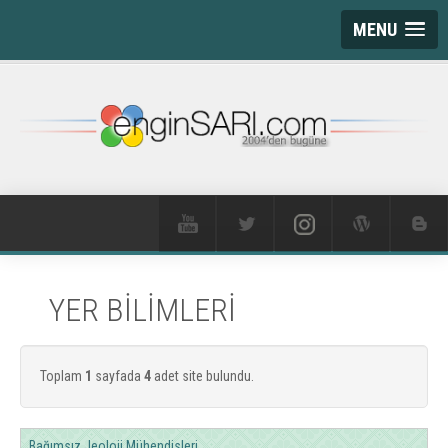
MENU
YER BİLİMLERİ
Toplam
1
sayfada
4
adet site bulundu.
Bağımsız Jeoloji Mühendisleri