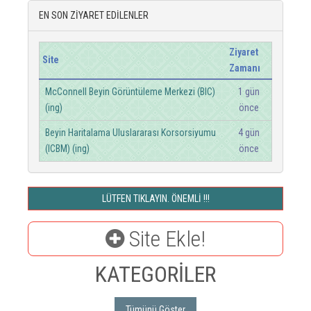
EN SON ZİYARET EDİLENLER
Ziyaret
Site
Zamanı
McConnell Beyin Görüntüleme Merkezi (BIC)
1 gün
(ing)
önce
Beyin Haritalama Uluslararası Korsorsiyumu
4 gün
(ICBM) (ing)
önce
LÜTFEN TIKLAYIN. ÖNEMLİ !!!
Site Ekle!
KATEGORİLER
Tümünü Göster