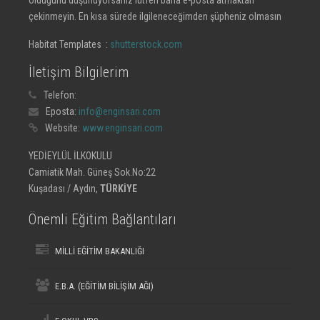
olduğunu düşünüyorsanız lütfen bana e-posta atmaktan
çekinmeyin. En kısa sürede ilgileneceğimden şüpheniz olmasın
Habitat Templates :
shutterstock.com
İletişim Bilgilerim
Telefon:
Eposta:
info@enginsari.com
Website:
www.enginsari.com
YEDİEYLÜL İLKOKULU
Camiatik Mah. Güneş Sok.No:22
Kuşadası / Aydın,
TÜRKİYE
Önemli Eğitim Bağlantıları
MİLLİ EĞİTİM BAKANLIĞI
E.B.A. (EĞİTİM BİLİŞİM AĞI)