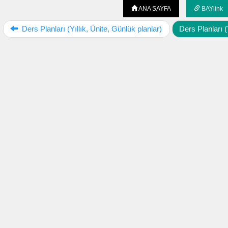
ANA SAYFA
BAYlink
Ders Planları (Yıllık, Ünite, Günlük planlar)
Ders Planları (